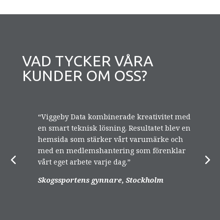
VAD TYCKER VÅRA
KUNDER OM OSS?
“Viggeby Data kombinerade kreativitet med
”
en smart teknisk lösning. Resultatet blev en
a
hemsida som stärker vårt varumärke och
p
med en medlemshantering som förenklar
a
vårt eget arbete varje dag.”
t
D
Skogssportens gynnare, Stockholm
K